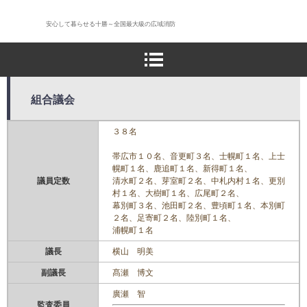
安心して暮らせる十勝～全国最大級の広域消防
組合議会
３８名
帯広市１０名、音更町３名、士幌町１名、上士
幌町１名、鹿追町１名、新得町１名、
議員定数
清水町２名、芽室町２名、中札内村１名、更別
村１名、大樹町１名、広尾町２名、
幕別町３名、池田町２名、豊頃町１名、本別町
２名、足寄町２名、陸別町１名、
浦幌町１名
議長
横山 明美
副議長
髙瀬 博文
廣瀬 智
監査委員