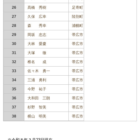
26
髙橋 秀樹
足寄町
27
久保 広幸
陸別町
28
森 秀幸
浦幌町
29
岡坂 忠志
帯広市
30
大林 愛慶
帯広市
31
大塚 徹
帯広市
32
椎名 成
帯広市
33
佐々木 勇一
帯広市
34
三浦 勇利
帯広市
35
今野 祐子
帯広市
36
大和田 三朗
帯広市
37
杉野 智美
帯広市
38
横山 明美
帯広市
※令和８年３月23日現在