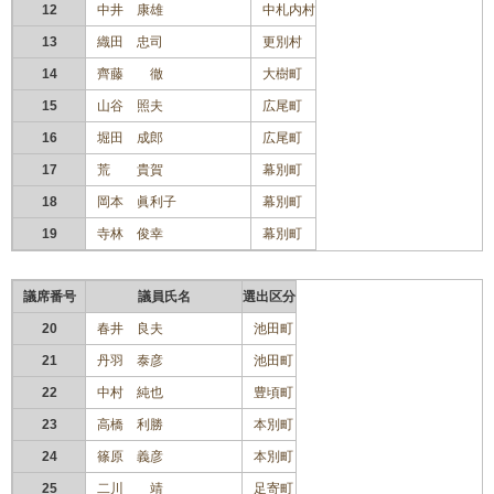
12
中井 康雄
中札内村
13
織田 忠司
更別村
14
齊藤 徹
大樹町
15
山谷 照夫
広尾町
16
堀田 成郎
広尾町
17
荒 貴賀
幕別町
18
岡本 眞利子
幕別町
19
寺林
俊幸
幕別町
議席番号
議員氏名
選出区分
20
春井 良夫
池田町
21
丹羽 泰彦
池田町
22
中村 純也
豊頃町
23
高橋 利勝
本別町
24
篠原 義彦
本別町
25
二川 靖
足寄町