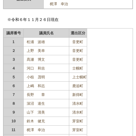
梶澤 幸治
※令和
６
年１１月２６
日現在
議席番号
議員氏名
選出区分
1
松浦 波雄
音更町
２
上野 美幸
音更町
３
髙瀬 博文
音更町
４
河口 和吉
士幌町
５
小椋 茂明
上士幌町
６
上嶋 和志
鹿追町
７
長野 章
新得町
８
深沼 達生
清水町
９
山下 清美
清水町
10
鈴木 健充
芽室町
11
梶澤 幸治
芽室町